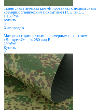
Ткань синтетическая камуфлированная с полимерным
кремнийорганическим покрытием (ТСК) вид С
1 160
₽
/м²
Купить
0
Хит продаж
Материал с дискретным полимерным покрытием
«Дискрет-О» арт. 280 вид В
260
₽
/м²
Купить
0