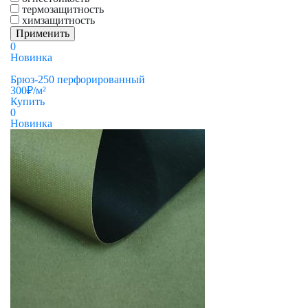
термозащитность
химзащитность
0
Новинка
Брюз-250 перфорированный
300
₽
/м²
Купить
0
Новинка