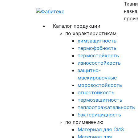
Ткани
назна
произ
Каталог продукции
по характеристикам
химзащитность
термофобность
термостойкость
износостойкость
защитно-
маскировочные
морозостойкость
огнестойкость
термозащитность
теплоотражательность
бактерицидность
по применению
Материал для СИЗ
Материал для