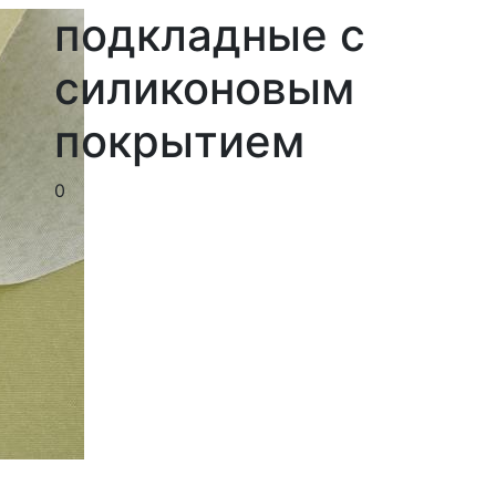
подкладные с
силиконовым
покрытием
0