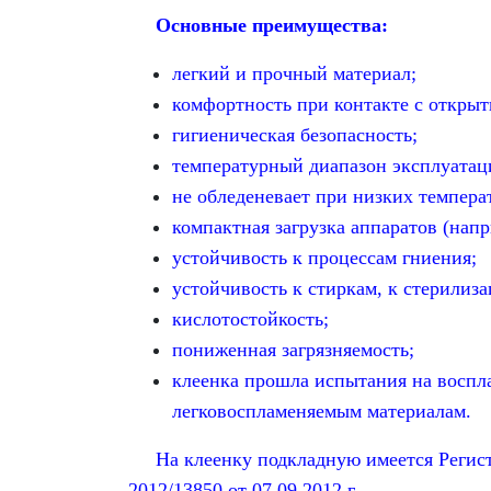
Основные преимущества:
легкий и прочный материал;
комфортность при контакте с открыт
гигиеническая безопасность;
температурный диапазон эксплуатации
не обледеневает при низких темпера
компактная загрузка аппаратов (нап
устойчивость к процессам гниения;
устойчивость к стиркам, к стерилиз
кислотостойкость;
пониженная загрязняемость;
клеенка прошла испытания на воспл
легковоспламеняемым материалам.
На клеенку подкладную имеется Регистр
2012/13850 от 07.09.2012 г.