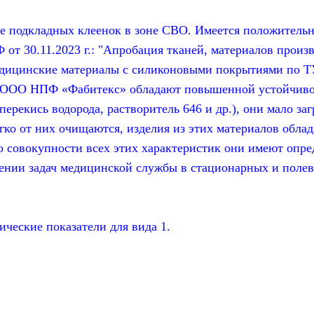
 подкладных клеенок в зоне СВО. Имеется положител
т 30.11.2023 г.: "Апробация тканей, материалов произ
едицинские материалы с силиконовыми покрытиями по ТУ
ва ООО НПФ «Фабитекс» обладают повышенной устойчиво
перекись водорода, растворитель 646 и др.), они мало за
егко от них очищаются, изделия из этих материалов об
по совокупности всех этих характеристик они имеют опр
нии задач медицинской службы в стационарных и полев
еские показатели для вида 1.