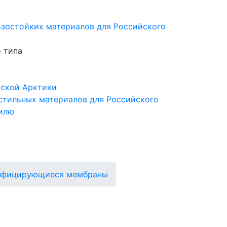
озостойких материалов для Российского
 типа
йской Арктики
стильных материалов для Российского
тилю
инфицирующиеся мембраны